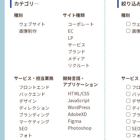
カテゴリ―
絞り込み
種別
サイト種類
種別
ウェブサイト
コーポレート
ウ
画像制作
EC
画
LP
サービス
ブランド
メディア
リクルート
サービス・担当業務
開発言語・
サービス
アプリケーション
フロントエンド
フ
HTML/CSS
バックエンド
バ
JavaScript
デザイン
デ
WordPress
ディレクション
デ
AdobeXD
ブランディング
ブ
Figma
マーケティング
マ
Photoshop
SEO
SE
フォト
フ