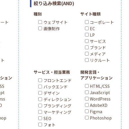
絞り込み検索(AND)
種別
サイト種類
レート
ウェブサイト
コーポレート
画像制作
EC
LP
ス
サービス
ド
ブランド
ア
メディア
ート
リクルート
サービス・担当業務
開発言語・
ション
アプリケーション
フロントエンド
SS
HTML/CSS
バックエンド
ipt
JavaScript
デザイン
ess
WordPress
ディレクション
D
AdobeXD
ブランディング
Figma
マーケティング
hop
Photoshop
SEO
フォト